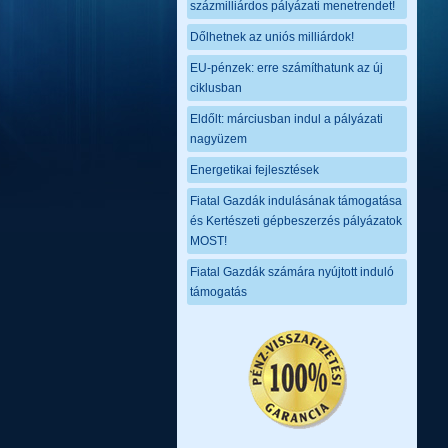
százmilliárdos pályázati menetrendet!
Dőlhetnek az uniós milliárdok!
EU-pénzek: erre számíthatunk az új
ciklusban
Eldőlt: márciusban indul a pályázati
nagyüzem
Energetikai fejlesztések
Fiatal Gazdák indulásának támogatása
és Kertészeti gépbeszerzés pályázatok
MOST!
Fiatal Gazdák számára nyújtott induló
támogatás