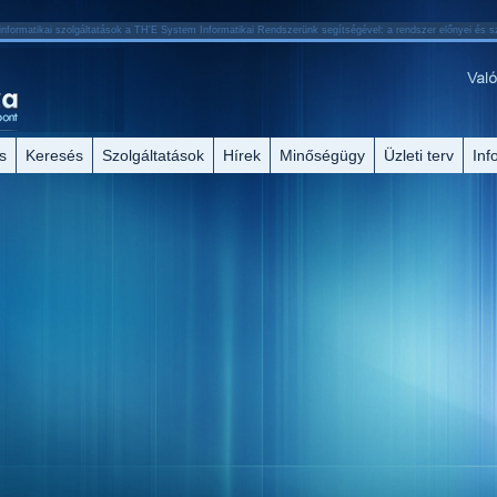
informatikai szolgáltatások a TH'E System Informatikai Rendszerünk segítségével: a rendszer előnyei és sz
s
Keresés
Szolgáltatások
Hírek
Minőségügy
Üzleti terv
Inf