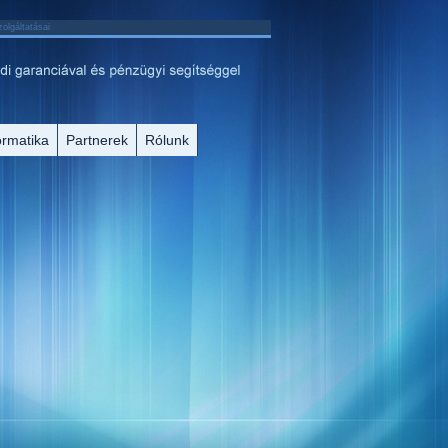
olgáltatásai
ormatika
Partnerek
Rólunk