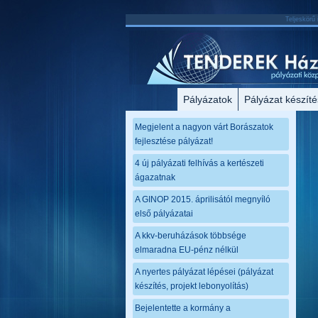
Teljeskörű 
Pályázatok
Pályázat készíté
Megjelent a nagyon várt Borászatok
fejlesztése pályázat!
4 új pályázati felhívás a kertészeti
ágazatnak
A GINOP 2015. áprilisától megnyíló
első pályázatai
A kkv-beruházások többsége
elmaradna EU-pénz nélkül
A nyertes pályázat lépései (pályázat
készítés, projekt lebonyolítás)
Bejelentette a kormány a