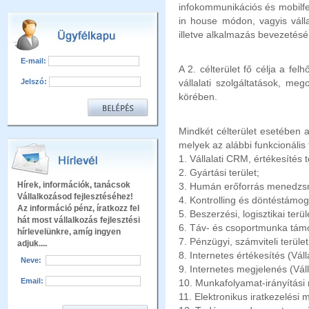
infokommunikációs és mobilfe
in house módon, vagyis válla
illetve alkalmazás bevezetésé
E-mail:
A 2. célterület fő célja a fe
Jelszó:
vállalati szolgáltatások, me
körében.
Mindkét célterület esetében 
melyek az alábbi funkcionális
1. Vállalati CRM, értékesítés t
2. Gyártási terület;
Hírek, információk, tanácsok
3. Humán erőforrás menedzsm
Vállalkozásod fejlesztéséhez!
4. Kontrolling és döntéstámog
Az információ pénz, íratkozz fel
5. Beszerzési, logisztikai terül
hát most vállalkozás fejlesztési
6. Táv- és csoportmunka tám
hírlevelünkre, amíg ingyen
7. Pénzügyi, számviteli terület
adjuk....
8. Internetes értékesítés (Vál
Neve:
9. Internetes megjelenés (Válla
Email:
10. Munkafolyamat-irányítási
11. Elektronikus iratkezelési 