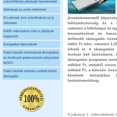
százmilliárdos pályázati menetrendet!
Dőlhetnek az uniós milliárdok!
jövedelemtermelő képességé
EU-pénzek: erre számíthatunk az új
hálózatbiztonság és a s
ciklusban
valamint a felhőalapú és eg
Eldőlt: márciusban indul a pályázati
bevezetésének és haszn
nagyüzem
térítendő támogatás öss
millió Ft lehe, valamint 1.
Energetikai fejlesztések
érhető el. A támogatást
Fiatal Gazdák indulásának támogatása
önrészt kell biztosítania.
és Kertészeti gépbeszerzés pályázatok
támogatási programra rende
MOST!
milliárd Ft, melyből vissz
milliárd Ft, a kölcsön össz
Fiatal Gazdák számára nyújtott induló
kérelmek benyújtása 
támogatás
forráskimerülésig.
A pályázat 1. célterületének 