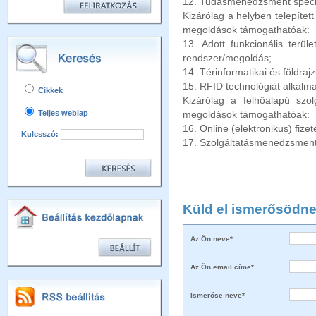
12. Tudásmenedzsment specia
Kizárólag a helyben telepített
megoldások támogathatóak:
13. Adott funkcionális terül
rendszer/megoldás;
14. Térinformatikai és földrajz
15. RFID technológiát alkalma
Cikkek
Kizárólag a felhőalapú szol
Teljes weblap
megoldások támogathatóak:
16. Online (elektronikus) fize
Kulcsszó:
17. Szolgáltatásmenedzsment
Küld el ismerősödne
Az Ön neve*
Az Ön email címe*
Ismerőse neve*