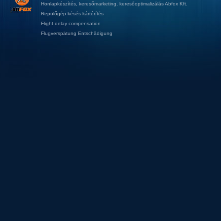
Honlapkészítés
,
keresőmarketing
,
keresőoptimalizálás
Abfox Kft.
Repülőgép késés kártérítés
Flight delay compensation
Flugverspätung Entschädigung