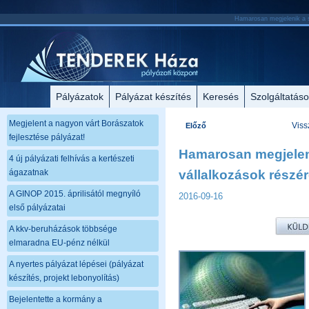
Hamarosan megjelenik a sz
Pályázatok
Pályázat készítés
Keresés
Szolgáltatás
Megjelent a nagyon várt Borászatok
Viss
Előző
fejlesztése pályázat!
Hamarosan megjeleni
4 új pályázati felhívás a kertészeti
ágazatnak
vállalkozások részér
A GINOP 2015. áprilisától megnyíló
2016-09-16
első pályázatai
A kkv-beruházások többsége
elmaradna EU-pénz nélkül
A nyertes pályázat lépései (pályázat
készítés, projekt lebonyolítás)
Bejelentette a kormány a