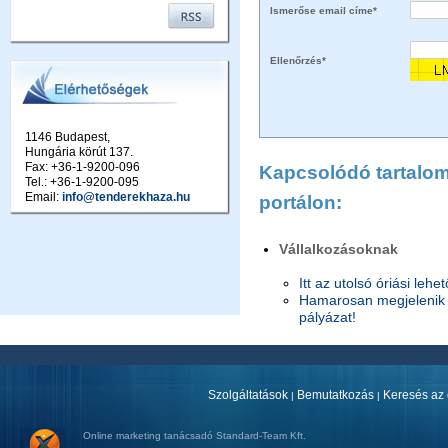
Ismerőse email címe*
Ellenőrzés*
1146 Budapest,
Hungária körút 137.
Fax: +36-1-9200-096
Kapcsolódó tartalom 
Tel.: +36-1-9200-095
Email:
info@tenderekhaza.hu
portálon:
Vállalkozásoknak
Itt az utolsó óriási lehe
Hamarosan megjelenik a
pályázat!
Szolgáltatások
Bemutatkozás
Keresés az 
|
|
Online marketing tanácsadó
Standard-Team Kft.