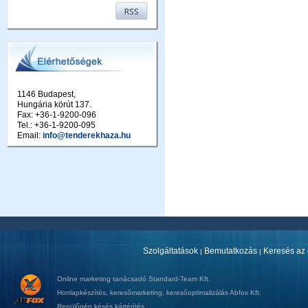
1146 Budapest,
Hungária körút 137.
Fax: +36-1-9200-096
Tel.: +36-1-9200-095
Email:
info@tenderekhaza.hu
Szolgáltatások
Bemutatkozás
Keresés az 
|
|
Online marketing tanácsadó
Standard-Team Kft.
Honlapkészítés
,
keresőmarketing
,
keresőoptimalizálás
Abfox Kft.
Repülőgép késés kártérítés