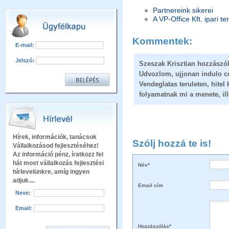
Partnereink sikerei
A VP-Office Kft. ipari te
Kommentek:
E-mail:
Jelszó:
Szeszak Krisztian hozzászól
Udvozlom, ujjonan indulo ceg
Vendeglatas teruleten, hite
folyamatnak mi a menete, il
Hírek, információk, tanácsok
Szólj hozzá te is!
Vállalkozásod fejlesztéséhez!
Az információ pénz, íratkozz fel
hát most vállalkozás fejlesztési
Név*
hírlevelünkre, amíg ingyen
adjuk....
Email cím
Neve:
Email:
Hozzászólás*