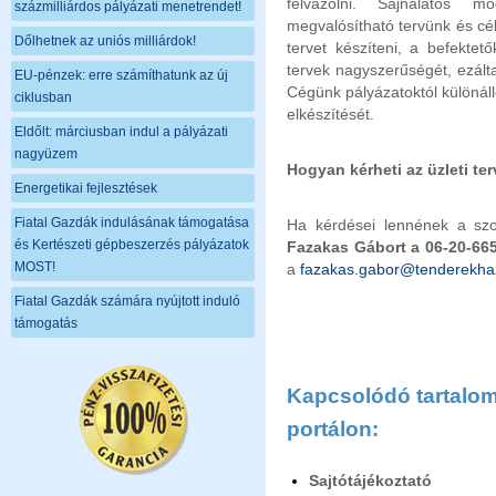
felvázolni. Sajnálatos 
százmilliárdos pályázati menetrendet!
megvalósítható tervünk és cé
Dőlhetnek az uniós milliárdok!
tervet készíteni, a befektet
tervek nagyszerűségét, ezálta
EU-pénzek: erre számíthatunk az új
Cégünk pályázatoktól különálló
ciklusban
elkészítését.
Eldőlt: márciusban indul a pályázati
nagyüzem
Hogyan kérheti az üzleti te
Energetikai fejlesztések
Fiatal Gazdák indulásának támogatása
Ha kérdései lennének a szol
és Kertészeti gépbeszerzés pályázatok
Fazakas Gábort a 06-20-66
MOST!
a
fazakas.gabor@tenderekha
Fiatal Gazdák számára nyújtott induló
támogatás
Kapcsolódó tartalom 
portálon:
Sajtótájékoztató