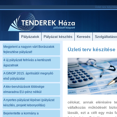
Üzleti terv készítés
Pályázatok
Pályázat készítés
Keresés
Szolgáltatás
Megjelent a nagyon várt Borászatok
Üzleti terv készítése
fejlesztése pályázat!
4 új pályázati felhívás a kertészeti
ágazatnak
A GINOP 2015. áprilisától megnyíló
első pályázatai
A kkv-beruházások többsége
elmaradna EU-pénz nélkül
A nyertes pályázat lépései (pályázat
célokat, annak elérésére 
készítés, projekt lebonyolítás)
vállalkozás működését bizto
lássák, ezt a célt egy más 
Bejelentette a kormány a