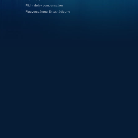
Flight delay compensation
Flugverspätung Entschädigung