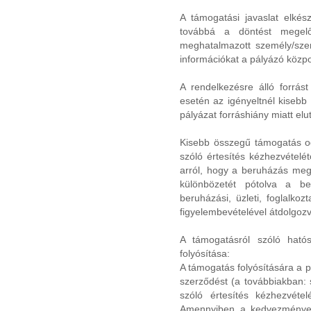
A támogatási javaslat elké
továbbá a döntést megelő
meghatalmazott személy/szerv
információkat a pályázó közpon
A rendelkezésre álló forrá
esetén az igényeltnél kisebb 
pályázat forráshiány miatt elu
Kisebb összegű támogatás od
szóló értesítés kézhezvételét
arról, hogy a beruházás meg
különbözetét pótolva a be
beruházási, üzleti, foglalkoz
figyelembevételével átdolgozv
A támogatásról szóló ható
folyósítása:
A támogatás folyósítására a 
szerződést (a továbbiakban: 
szóló értesítés kézhezvéte
Amennyiben a kedvezményeze