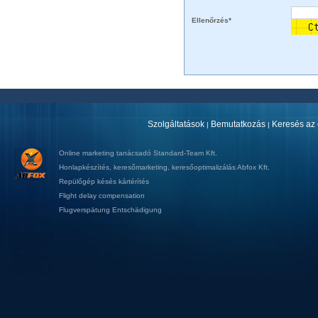
Ellenőrzés*
Szolgáltatások
Bemutatkozás
Keresés az 
|
|
Online marketing tanácsadó
Standard-Team Kft.
Honlapkészítés
,
keresőmarketing
,
keresőoptimalizálás
Abfox Kft.
Repülőgép késés kártérítés
Flight delay compensation
Flugverspätung Entschädigung