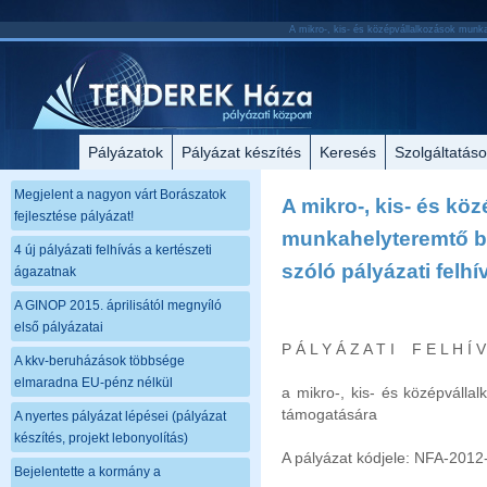
A mikro-, kis- és középvállalkozások munka
Pályázatok
Pályázat készítés
Keresés
Szolgáltatás
Megjelent a nagyon várt Borászatok
A mikro-, kis- és kö
fejlesztése pályázat!
munkahelyteremtő b
4 új pályázati felhívás a kertészeti
szóló pályázati felhí
ágazatnak
A GINOP 2015. áprilisától megnyíló
első pályázatai
P Á L Y Á Z A T I F E L H Í V
A kkv-beruházások többsége
elmaradna EU-pénz nélkül
a mikro-, kis- és középváll
támogatására
A nyertes pályázat lépései (pályázat
készítés, projekt lebonyolítás)
A pályázat kódjele: NFA-201
Bejelentette a kormány a