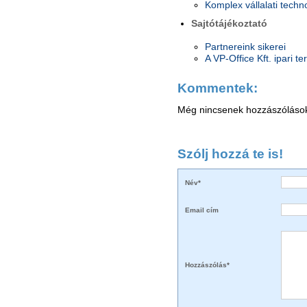
Komplex vállalati techno
Sajtótájékoztató
Partnereink sikerei
A VP-Office Kft. ipari te
Kommentek:
Még nincsenek hozzászóláso
Szólj hozzá te is!
Név*
Email cím
Hozzászólás*