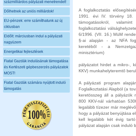
százmilliárdos pályázati menetrendet!
A foglalkoztatás elősegítésé
Dőlhetnek az uniós milliárdok!
1991. évi IV. törvény 18. 
EU-pénzek: erre számíthatunk az új
támogatásokról, valamin
ciklusban
foglalkoztatási válsághelyze
6/1996. (VII. 16.) MüM rende
Eldőlt: márciusban indul a pályázati
§-ai alapján - az NFA fogl
nagyüzem
keretéből - a Nemzetgaz
Energetikai fejlesztések
minisztérium)
Fiatal Gazdák indulásának támogatása
pályázatot hirdet a mikro-, 
és Kertészeti gépbeszerzés pályázatok
KKV) munkahelyteremtő beru
MOST!
Fiatal Gazdák számára nyújtott induló
A pályázati program alapjá
támogatás
Foglalkoztatási Alapból (a to
keretösszeg áll a pályázók 
800 KKV-nál várhatóan 5300
legalább tízezer már meglévő
hogy a pályázat benyújtása el
kell legalább két évig tartó 
pályázat alapján csak induló