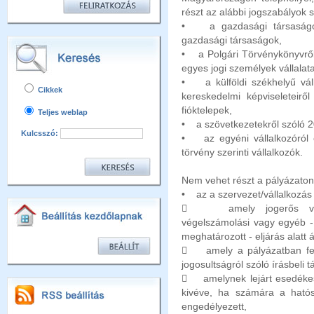
részt az alábbi jogszabályok s
• a gazdasági társaságokró
gazdasági társaságok,
• a Polgári Törvénykönyvről s
egyes jogi személyek válla
• a külföldi székhelyű váll
Cikkek
kereskedelmi képviseleteiről
fióktelepek,
Teljes weblap
• a szövetkezetekről szóló 20
Kulcsszó:
• az egyéni vállalkozóról 
törvény szerinti vállalkozók.
Nem vehet részt a pályázat
• az a szervezet/vállalkozás
 amely jogerős végzés
végelszámolási vagy egyéb -
meghatározott - eljárás alatt ál
 amely a pályázatban felt
jogosultságról szóló írásbeli
 amelynek lejárt esedékes
kivéve, ha számára a hatóság
engedélyezett,