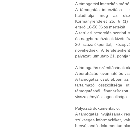
A támogatási intenzitás mérté
A támogatás intenzitása - 
haladhatja meg az elsz
Kormányrendelet 25. § (1) 
eltérő 10-50 %-os mértékét.
A területi besorolás szerinti 
és nagyberuházások kivételév
20 százalékponttal, középv
növekednek. A területenként
pályázati útmutató 21. pontja
A támogatás számításának al
A beruházás levonható és vis
A támogatás csak abban az 
tartalmazó összköltsége u
támogatásból finanszírozot
visszaigénylési jogosultsága.
Pályázati dokumentáció:
A támogatás nyújtásának részl
szükséges információkat, vala
benyújtandó dokumentumokat 