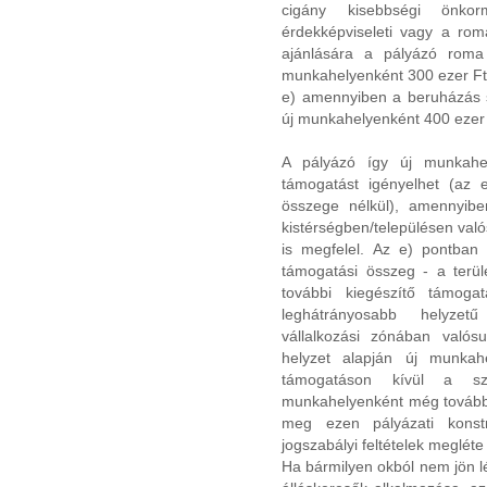
cigány kisebbségi önk
érdekképviseleti vagy a roma
ajánlására a pályázó roma m
munkahelyenként 300 ezer Ft
e) amennyiben a beruházás 
új munkahelyenként 400 ezer 
A pályázó így új munkahel
támogatást igényelhet (az e
összege nélkül), amennyibe
kistérségben/településen val
is megfelel. Az e) pontban
támogatási összeg - a terül
további kiegészítő támoga
leghátrányosabb helyzet
vállalkozási zónában való
helyzet alapján új munkah
támogatáson kívül a sza
munkahelyenként még további 
meg ezen pályázati konstru
jogszabályi feltételek megléte
Ha bármilyen okból nem jön lét