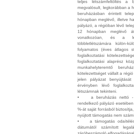
teljes létszámfeltöltés a 
megvalósult, legkorábban a h
beruházásban érintett tele
hónapban meglévő, illetve ha
pályázó, a régióban lévő tel
12 hónapban meglévő átla
vonatkozóan, és a lét
többletlétszámára külön-
folyamatos (éves átlagos st
foglalkoztatási kötelezetts
foglalkoztatási alaprész köz
munkahelyteremtő beruházá
kötelezettséget vállalt a régi
jelen pályázat benyújtásá
érvényben lévő foglalkozta
létszámnak tekinteni.
• a beruházás nettó - ÁF
rendelkező pályázó esetében 
%-át saját forrásból biztosítj
nyújtott támogatás nem számí
• a támogatás odaítélése
dátumától számított leg
záróbeszámoló elfogadásának,