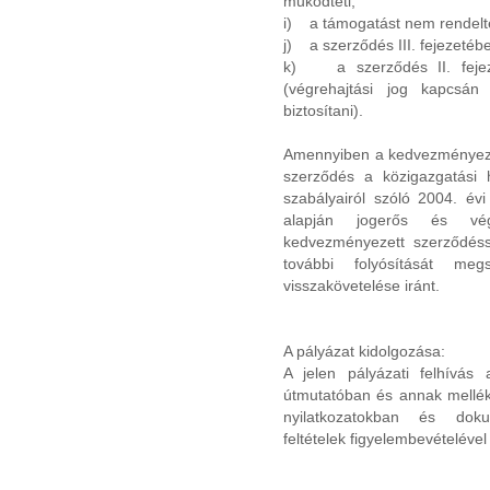
működteti,
i) a támogatást nem rendelte
j) a szerződés III. fejezetéb
k) a szerződés II. fejeze
(végrehajtási jog kapcsán
biztosítani).
Amennyiben a kedvezményezet
szerződés a közigazgatási h
szabályairól szóló 2004. év
alapján jogerős és vég
kedvezményezett szerződés
további folyósítását me
visszakövetelése iránt.
A pályázat kidolgozása:
A jelen pályázati felhívás 
útmutatóban és annak mellékl
nyilatkozatokban és dok
feltételek figyelembevételével 