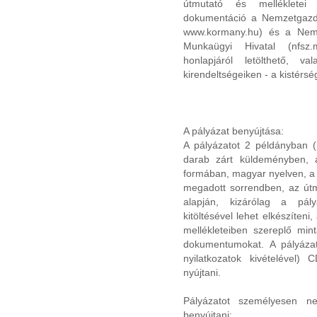
útmutató és mellékletei 
dokumentáció a Nemzetgazda
www.kormany.hu) és a Nemze
Munkaügyi Hivatal (nfsz.m
honlapjáról letölthető, 
kirendeltségeiken - a kistérség
A pályázat benyújtása:
A pályázatot 2 példányban (
darab zárt küldeményben, a 
formában, magyar nyelven, a 
megadott sorrendben, az útm
alapján, kizárólag a pál
kitöltésével lehet elkészíteni
mellékleteiben szereplő mint
dokumentumokat. A pályázat
nyilatkozatok kivételével)
nyújtani.
Pályázatot személyesen ne
benyújtani: