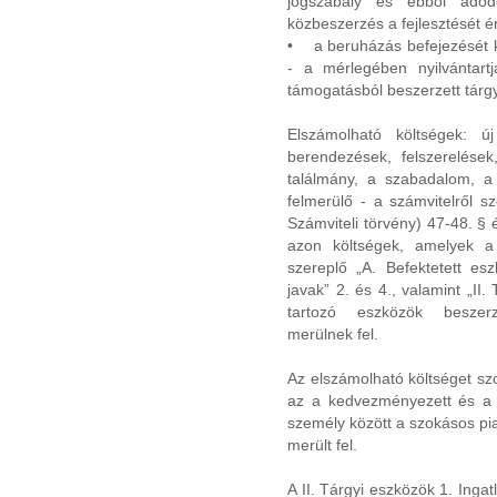
jogszabály és ebből adódó
közbeszerzés a fejlesztését éri
• a beruházás befejezését kö
- a mérlegében nyilvántartja
támogatásból beszerzett tárgy
Elszámolható költségek: 
berendezések, felszerelések
találmány, a szabadalom, a
felmerülő - a számvitelről s
Számviteli törvény) 47-48. § 
azon költségek, amelyek a 
szereplő „A. Befektetett esz
javak” 2. és 4., valamint „II
tartozó eszközök beszerz
merülnek fel.
Az elszámolható költséget sz
az a kedvezményezett és a v
személy között a szokásos piac
merült fel.
A II. Tárgyi eszközök 1. Inga