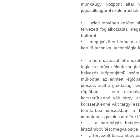
munkaügyi központ által m
jogosultságáról szóló írásbel
• üzleti tervében kellően alá
tervezett foglalkoztatás meg
hátterét,
• meggyőzően bemutatja a t
kerülő technika, technológia 
• a beruházással létrehozott
foglalkoztatási célnak megf
helyezés időpontjától) szám
működteti az érintett régi
időszak alatt a gazdasági tev
régióban - nem akadályo
korszerűtlenné vált tárgyi e
korszerűtlenné vált tárgyi es
fenntartási időszakban a
immateriális javak cseréjére
• a beruházás befejezés
létszámbővítést megvalósítja a
• a tervezett létszámbővíté