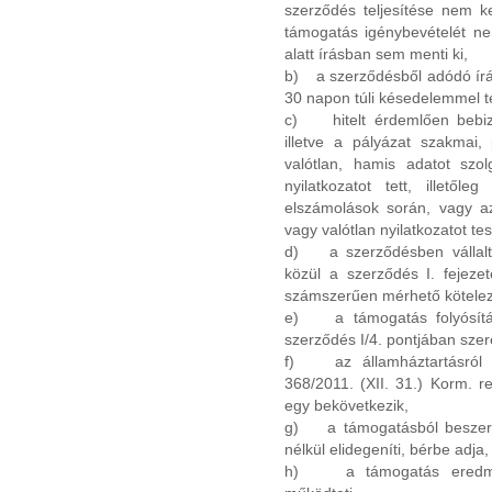
szerződés teljesítése nem k
támogatás igénybevételét n
alatt írásban sem menti ki,
b) a szerződésből adódó írás
30 napon túli késedelemmel tel
c) hitelt érdemlően bebizo
illetve a pályázat szakmai,
valótlan, hamis adatot szol
nyilatkozatot tett, illető
elszámolások során, vagy az
vagy valótlan nyilatkozatot tes
d) a szerződésben vállalt kö
közül a szerződés I. fejezet
számszerűen mérhető kötelezett
e) a támogatás folyósítás
szerződés I/4. pontjában szer
f) az államháztartásról sz
368/2011. (XII. 31.) Korm. r
egy bekövetkezik,
g) a támogatásból beszerze
nélkül elidegeníti, bérbe adja
h) a támogatás eredmény