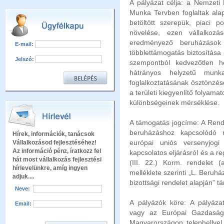
A pályázat célja: a Nemzet
Munka Tervben foglaltak ala
betöltött szerepük, piaci p
növelése, ezen vállalkozá
eredményező beruházások
E-mail:
többlettámogatás biztosítása
Jelszó:
szempontból kedvezőtlen he
hátrányos helyzetű munka
foglalkoztatásának ösztönzés
a területi kiegyenlítő folyama
különbségeinek mérséklése.
A támogatás jogcíme: A Rende
beruházáshoz kapcsolódó 
Hírek, információk, tanácsok
európai uniós versenyjogi
Vállalkozásod fejlesztéséhez!
Az információ pénz, íratkozz fel
kapcsolatos eljárásról és a re
hát most vállalkozás fejlesztési
(III. 22.) Korm. rendelet 
hírlevelünkre, amíg ingyen
melléklete szerinti „L. Beru
adjuk....
bizottsági rendelet alapján” 
Neve:
A pályázók köre: A pályáza
Email:
vagy az Európai Gazdasági
Magyarországon telephellyel