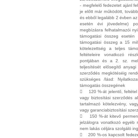
- megfelelő fedezetet ajánl f
je előtt már működött, továb
és ebből legalább 2 évben az
esetén évi jövedelme) poz
megbízásra felhatalmazói nyila
támogatási összeg esetén n
támogatási összeg a 15 mill
kötelezettség a teljes tám
feltételeire vonatkozó ré
pontjában és a 2. sz. mell
teljesítését elősegítő anyag
szerződés megkötéséig rendel
szükséges /lásd: Nyilatkoz
támogatás összegének
 120 %-át jelentő, feltétel
vagy biztosítási szerződés ala
tartalmazó kötelezvény, vagy
vagy garanciabiztosítási szerz
 150 %-át kitevő permentes 
jelzálogra vonatkozó egyéb 
nem lakás céljára szolgáló in
 200 %-os kapcsolt fedezet