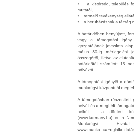
• a kistérség, település fog
mutatói,
• termelő tevékenység ellát
• a beruházásnak a térség m
A határidőben benyújtott, fo
vagy a támogatási igény 
igazgatójának javaslata ala
május 30-ig mérlegelési j
összegéről, illetve az elutas
határidőtől számított 15 nap
pályázót.
A támogatást igénylő a dönté
munkaügyi központnál megteki
A támogatásban részesített
helyét és a megítélt támogat
nélkül - a döntést kö
(www.kormany.hu) és a Nemz
Munkaügyi Hivatal
www.munka.hu/Foglalkoztatás)