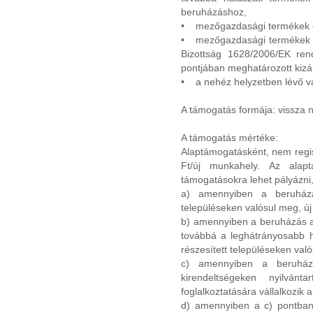
beruházáshoz,
• mezőgazdasági termékek e
• mezőgazdasági termékek f
Bizottság 1628/2006/EK ren
pontjában meghatározott kizá
• a nehéz helyzetben lévő vá
A támogatás formája: vissza 
A támogatás mértéke:
Alaptámogatásként, nem regisz
Ft/új munkahely. Az alapt
támogatásokra lehet pályázni,
a) amennyiben a beruházá
településeken valósul meg, ú
b) amennyiben a beruházás a
továbbá a leghátrányosabb h
részesített településeken val
c) amennyiben a beruház
kirendeltségeken nyilvánta
foglalkoztatására vállalkozik
d) amennyiben a c) pontban 