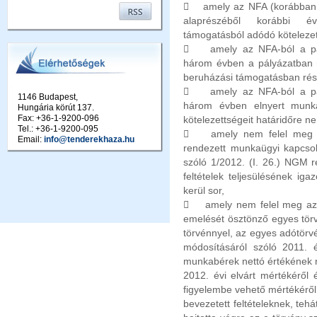
 amely az NFA (korábban: M
alaprészéből korábbi év
támogatásból adódó kötelez
 amely az NFA-ból a pál
három évben a pályázatban 
beruházási támogatásban
 amely az NFA-ból a pál
1146 Budapest,
három évben elnyert munka
Hungária körút 137.
Fax: +36-1-9200-096
kötelezettségeit határidőre
Tel.: +36-1-9200-095
 amely nem felel meg a 
Email:
info@tenderekhaza.hu
rendezett munkaügyi kapcsola
szóló 1/2012. (I. 26.) NGM r
feltételek teljesülésének i
kerül sor,
 amely nem felel meg az a
emelését ösztönző egyes törv
törvénnyel, az egyes adótörv
módosításáról szóló 2011. é
munkabérek nettó értékének
2012. évi elvárt mértékéről 
figyelembe vehető mértékéről 
bevezetett feltételeknek, teh