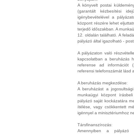
A könyvelt postai küldeményk
(garantált kézbesítési idej
igénybevételével a pályáza
központ részére lehet eljuttat
terjedő időszakban. A munkaü
12. oldalán található. A fela
pályázó által igazolható - po
A pályázaton való részvétellel
kapcsolatban a beruházás he
referense ad információt 
referensi telefonszámát lásd 
A beruházás megkezdése:
A beruházást a jogosultsági 
munkaügyi központ írásbeli
pályázó saját kockázatára 
ítélése, vagy csökkentett mé
igénnyel a minisztériumhoz n
Társfinanszírozás:
Amennyiben a pályázó a