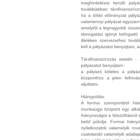
meghirdetésre kerülő pályá
továbbiakban: társfinanszíroz
ha a többi előirányzat pályáz
valamennyi pályázat egyszerr
amelytől a legnagyobb össze
támogatási igényt befogadó s
illetékes szervezethez tová
kell a pályázatot benyújtani, 
Társfinanszírozás esetén -
pályázatot benyújtani -
a pályázó köteles a pályá
központhoz a jelen felhívá
eljuttatni.
Hiánypótlás:
A formai szempontból hiá
munkaügyi központ egy alkalo
hiányosságot a felszólításról 
belül pótolja. Formai hiány
nyilatkozatok valamelyik ro
csatolandó valamelyik adatla