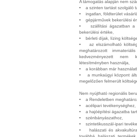
A támogatás alapján nem szám
• a szinten tartást szolgáló t
• ingatlan, földterület vásárl
• gépjárművek bekerülési ér
• szállítási ágazatban a s
bekerülési értéke,
• bérleti díjak, lízing költség
• az elszámolható költség
meghatározott immateriál
kedvezményezett nem k
létesítményben használja,
• a korábban már használatba
• a munkaügyi központ által 
megelőzően felmerült költség
Nem nyújtható regionális ber
• a Rendeletben meghatároz
• acélipari tevékenységhez,
• a hajóépítési ágazatba ta
• szénbányászathoz,
• szintetikusszál-ipari tevé
• halászati és akvakultúra
továbbá halászati termékek