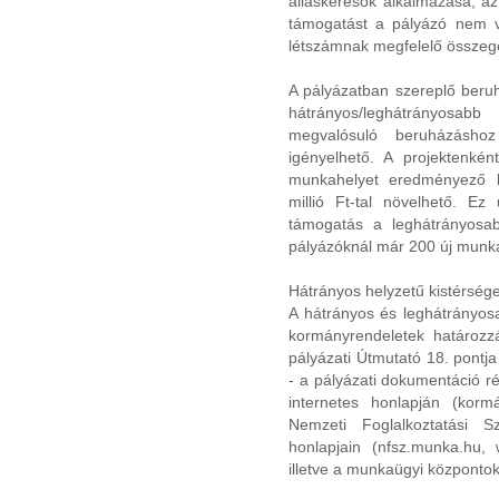
álláskeresők alkalmazása, az
támogatást a pályázó nem ve
létszámnak megfelelő összeget 
A pályázatban szereplő beruhá
hátrányos/leghátrányosabb 
megvalósuló beruházásho
igényelhető. A projektenké
munkahelyet eredményező b
millió Ft-tal növelhető. Ez
támogatás a leghátrányosabb
pályázóknál már 200 új munka
Hátrányos helyzetű kistérsége
A hátrányos és leghátrányosa
kormányrendeletek határoz
pályázati Útmutató 18. pontja 
- a pályázati dokumentáció r
internetes honlapján (korm
Nemzeti Foglalkoztatási S
honlapjain (nfsz.munka.hu, 
illetve a munkaügyi központok