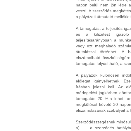
napon belül nem jön létre a
veszti. A szerződés megkötésén
a pályázati útmutató mellékle
A támogatást a teljesítés iga
és a kifizetést igazol
teljesítésarányosan a munkaü
vagy ezt meghaladó számlaé
átutalással történhet. A 
elszámolható összköltségére 
támogatás folyósítható, a sz
A pályázók különösen indo
előleget igényelhetnek. Ez
írásban jelezni kell. Az e
mérlegelési jogkörben dönthe
támogatás 20 %-a lehet, a
megkötését követő 30 napon 
elszámolásának szabályait a 
Szerződésszegésnek minősül,
a) a szerződés hatályba 