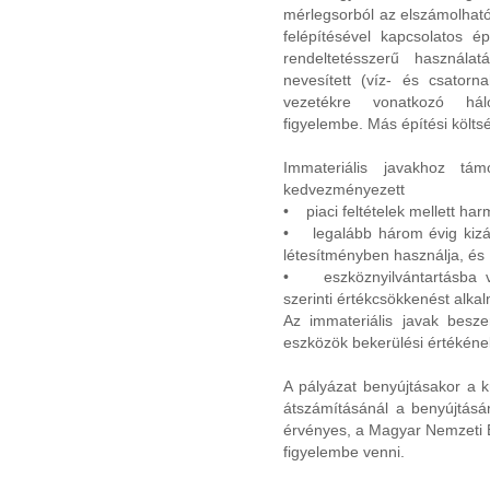
mérlegsorból az elszámolható
felépítésével kapcsolatos ép
rendeltetésszerű használatá
nevesített (víz- és csatornah
vezetékre vonatkozó hálóz
figyelembe. Más építési költ
Immateriális javakhoz tá
kedvezményezett
• piaci feltételek mellett harm
• legalább három évig kizár
létesítményben használja, és
• eszköznyilvántartásba ve
szerinti értékcsökkenést alka
Az immateriális javak besz
eszközök bekerülési értékéne
A pályázat benyújtásakor a 
átszámításánál a benyújtás
érvényes, a Magyar Nemzeti Ba
figyelembe venni.