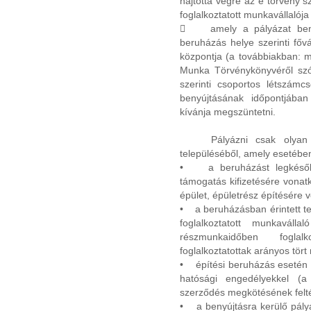
hajtotta végre az e törvény 
foglalkoztatott munkavállalój
 amely a pályázat benyú
beruházás helye szerinti fő
központja (a továbbiakban: m
Munka Törvénykönyvéről szól
szerinti csoportos létszámc
benyújtásának időpontjában
kívánja megszüntetni.
Pályázni csak olyan be
településéből, amely esetébe
• a beruházást legkésőbb
támogatás kifizetésére vonatk
épület, épületrész építésére 
• a beruházásban érintett te
foglalkoztatott munkaváll
részmunkaidőben fogla
foglalkoztatottak arányos tört
• építési beruházás esetén 
hatósági engedélyekkel (a
szerződés megkötésének felté
• a benyújtásra kerülő pály