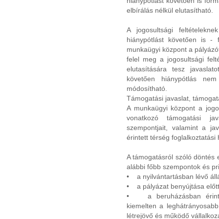
hiánypótlást követően is for
elbírálás nélkül elutasítható.
A jogosultsági feltételek
hiánypótlást követően is -
munkaügyi központ a pályázót 
felel meg a jogosultsági fel
elutasítására tesz javaslat
követően hiánypótlás nem
módosítható.
Támogatási javaslat, támogatá
A munkaügyi központ a jogosu
vonatkozó támogatási jav
szempontjait, valamint a jav
érintett térség foglalkoztatási h
A támogatásról szóló döntés e
alábbi főbb szempontok és pr
• a nyilvántartásban lévő ál
• a pályázat benyújtása elő
• a beruházásban érintett
kiemelten a leghátrányosabb
létrejövő és működő vállalkoz